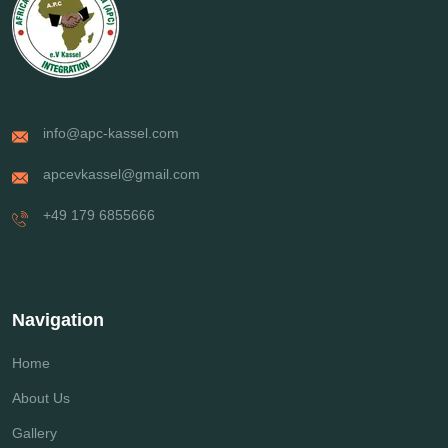
info@apc-kassel.com
apcevkassel@gmail.com
+49 179 6855666
Navigation
Home
About Us
Gallery